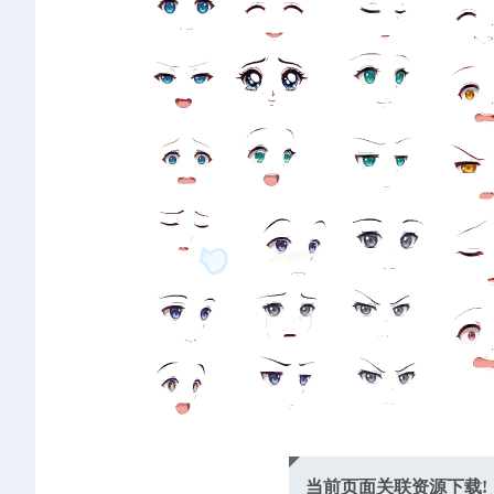
当前页面关联资源下载!