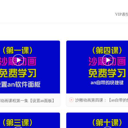
VIP



沙雕动画第四课：【an自带的
动画课程第一集【设置an面板】
1年前


0
102