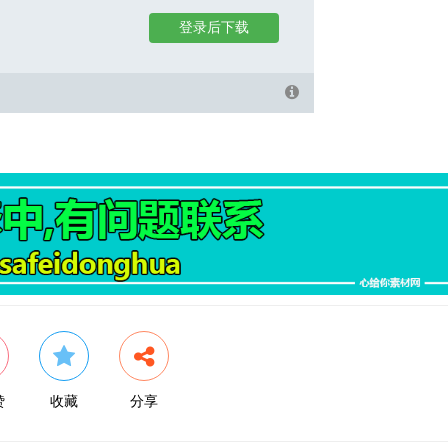
登录后下载
赞
收藏
分享