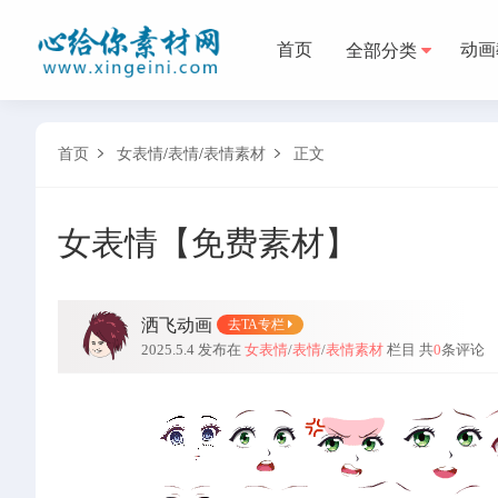
首页
动画
全部分类
首页
首页
女表情
/
表情
/
表情素材
正文


全部分类
女表情【免费素材】
人物素材
场景素材
表情素材
都市人物男
都市场景
男表情
古代修仙人物
古代场景
女表情
洒飞动画
去TA专栏
其他人物
修仙场景
沙雕表情
2025.5.4 发布在
女表情
/
表情
/
表情素材
栏目
共
0
条评论
动画教程
软件下载