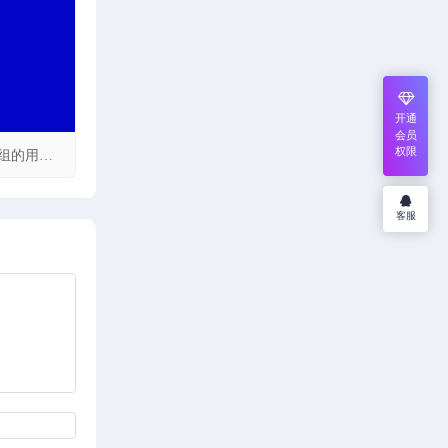
开通
会员
权限
组的用


0
36
客服