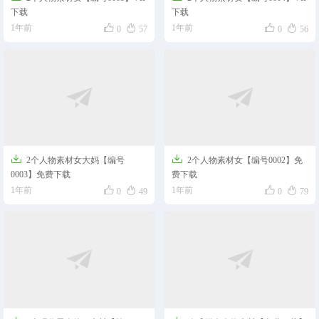
下载
下载




1年前
1年前
0
57
0
56


2个人物素材女大妈【编号
2个人物素材女【编号0002】免
0003】免费下载
费下载




1年前
1年前
0
49
0
79