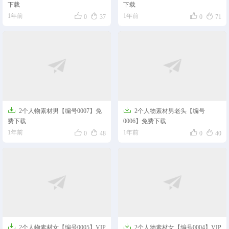
下载
下载




1年前
1年前
0
37
0
71


2个人物素材男【编号0007】免
2个人物素材男老头【编号
费下载
0006】免费下载




1年前
1年前
0
48
0
40


2个人物素材女【编号0005】VIP
2个人物素材女【编号0004】VIP