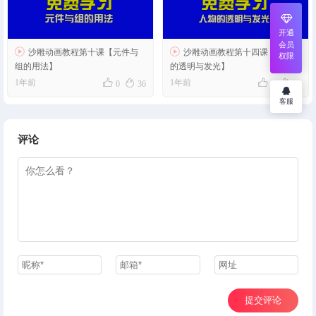
开通
会员


沙雕动画教程第十课【元件与
沙雕动画教程第十四课【人物
权限
组的用法】
的透明与发光】




1年前
1年前
0
36
0
42
客服
评论
提交评论