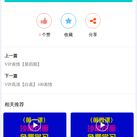
0
个赞
收藏
分享
上一篇
VIP表情【第四期】
下一篇
VIP高清【白底】100表情
相关推荐

