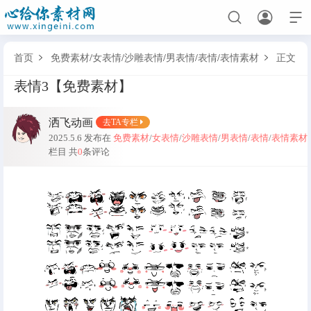



首页
免费素材
/
女表情
/
沙雕表情
/
男表情
/
表情
/
表情素材
正文


表情3【免费素材】
首页
洒飞动画
去TA专栏
全部分类
2025.5.6 发布在
免费素材
/
女表情
/
沙雕表情
/
男表情
/
表情
/
表情素材
人物素材
场景素材
栏目
共
0
条评论
都市人物男
都市场景
古代修仙人物
古代场景
表情素材
其他人物
修仙场景
男表情
女表情
沙雕表情
动画教程
软件下载