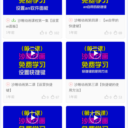



沙雕动画第四课：【an自带的
沙雕动画课程第一集【设置
快捷键】
an面板】




1年前
1年前
0
102
0
69




沙雕动画第二课【设置快捷
沙雕动画第三课【快捷键的使
键】
用方法】




1年前
1年前
0
67
0
53

