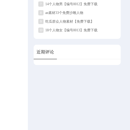
14个人物男【编号0012】免费下载
7
an素材33个免费沙雕人物
8
吃瓜群众人物素材【免费下载】
9
18个人物女【编号0013】免费下载
10
近期评论