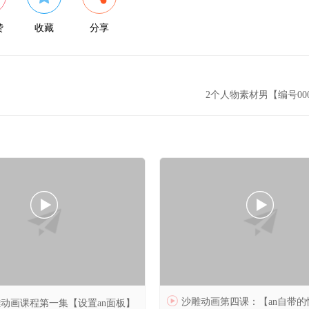
赞
收藏
分享
2个人物素材男【编号000



沙雕动画第四课：【an自带的
动画课程第一集【设置an面板】