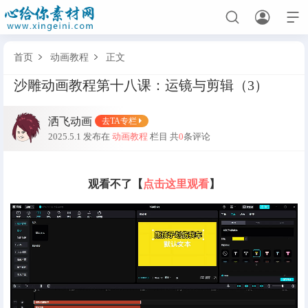



首页
动画教程
正文


沙雕动画教程第十八课：运镜与剪辑（3）
首页
洒飞动画
去TA专栏
全部分类
2025.5.1 发布在
动画教程
栏目
共
0
条评论
人物素材
场景素材
表情素材
都市人物男
都市场景
男表情
观看不了【
点击这里观看
】
古代修仙人物
古代场景
女表情
其他人物
修仙场景
沙雕表情
动画教程
软件下载