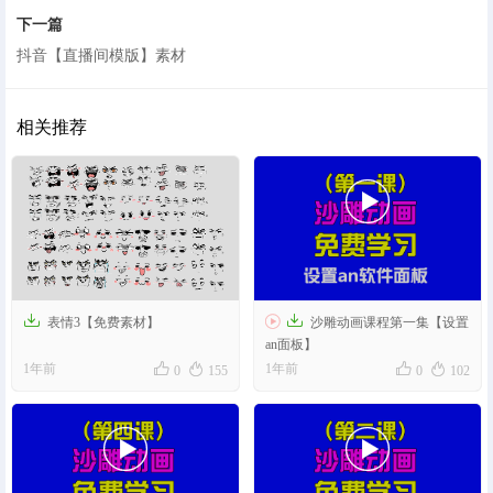
下一篇
抖音【直播间模版】素材
相关推荐




表情3【免费素材】
沙雕动画课程第一集【设置
an面板】




1年前
1年前
0
155
0
102

