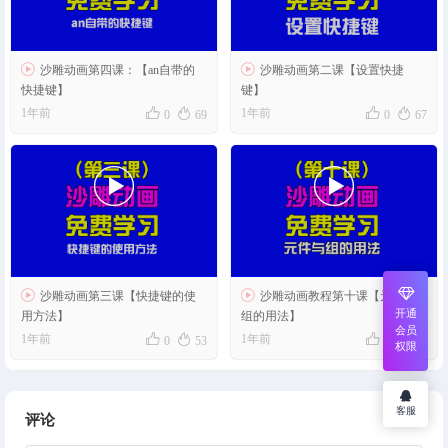


沙雕动画第四课：【an自带的
沙雕动画第二课【设置快捷
快捷键】
键】




1年前
1年前
0
69
0
67




沙雕动画第三课【快捷键的使
沙雕动画教程第十课【元件与
开通
用方法】
组的用法】
会员




1年前
1年前
0
53
0
36
权限
客服
评论