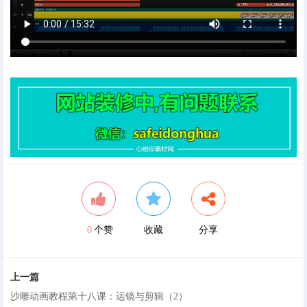
0
个赞
收藏
分享
上一篇
沙雕动画教程第十八课：运镜与剪辑（2）