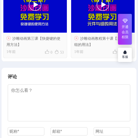


开通
会员
权限


沙雕动画第三课【快捷键的使
沙雕动画教程第十课【元件与
用方法】
组的用法】




1年前
1年前
0
53
0
36
客服
评论