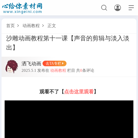



首页
动画教程
正文


沙雕动画教程第十一课【声音的剪辑与淡入淡
首页
出】
全部分类
洒飞动画
去TA专栏
人物素材
场景素材
表情素材
2025.5.1 发布在
动画教程
栏目
共
0
条评论
都市人物男
都市场景
男表情
古代修仙人物
古代场景
女表情
其他人物
修仙场景
沙雕表情
观看不了【
点击这里观看
】
动画教程
软件下载