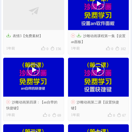




表情3【免费素材】
沙雕动画课程第一集【设置
an面板】




1年前
1年前
0
156
0
102




沙雕动画第四课：【an自带的
沙雕动画第二课【设置快捷
快捷键】
键】




1年前
1年前
0
69
0
67