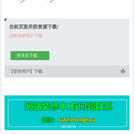
当前页面关联资源下载!
仅限登录用户下载
登录后下载
【登录用户】下载