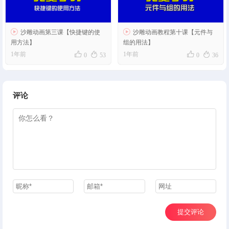


沙雕动画第三课【快捷键的使
沙雕动画教程第十课【元件与
用方法】
组的用法】




1年前
1年前
0
53
0
36
评论
提交评论