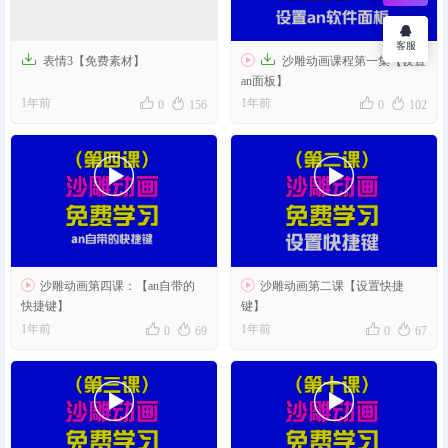
客服



表情3【免费素材】
沙雕动画课程第一集【设置
an面板】




1年前
1年前
0
156
0
102




沙雕动画第四课：【an自带的
沙雕动画第二课【设置快捷
快捷键】
键】




1年前
1年前
0
69
0
67

