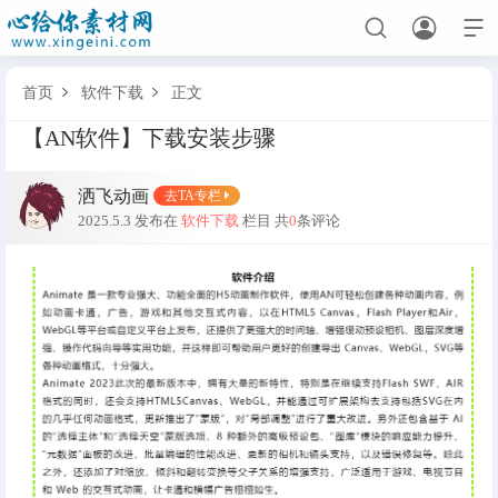



首页
软件下载
正文


【AN软件】下载安装步骤
首页
洒飞动画
去TA专栏
全部分类
2025.5.3 发布在
软件下载
栏目
共
0
条评论
人物素材
场景素材
表情素材
都市人物男
都市场景
男表情
古代修仙人物
古代场景
女表情
其他人物
修仙场景
沙雕表情
动画教程
软件下载